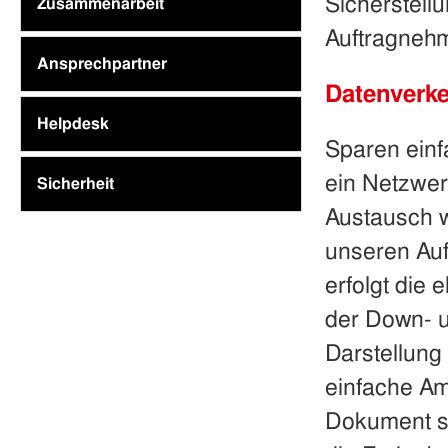
Sicherstell
Zusammenarbeit
Auftragnehm
Ansprechpartner
Datenverk
Helpdesk
Sparen ein
ein Netzwer
Sicherheit
Austausch 
unseren Au
erfolgt die 
der Down- 
Darstellung
einfache Am
Dokument sc