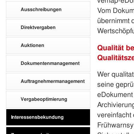
vemap
-eDo
Vom Dokume
Ausschreibungen
übernimmt 
Direktvergaben
Wertschöpf
Auktionen
Qualität b
Qualitätsze
Dokumentenmanagement
Wer qualita
Auftragnehmermanagement
seine geprüf
eDokument 
Vergabeoptimierung
Archivierun
vereinfacht
Interessensbekundung
Frühwarnsy